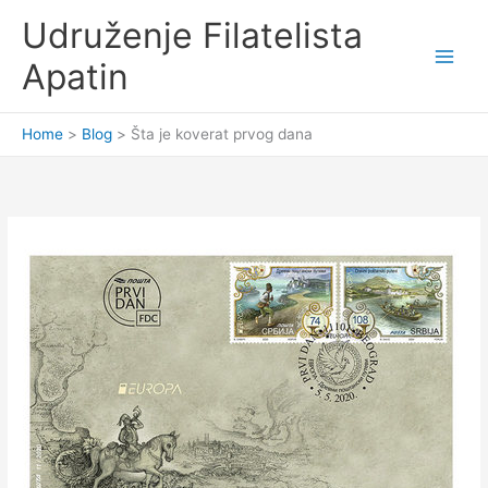
Skip
Udruženje Filatelista
to
content
Apatin
Home
Blog
Šta je koverat prvog dana