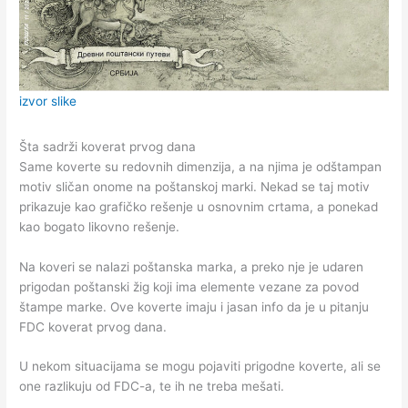
izvor slike
Šta sadrži koverat prvog dana
Same koverte su redovnih dimenzija, a na njima je odštampan
motiv sličan onome na poštanskoj marki. Nekad se taj motiv
prikazuje kao grafičko rešenje u osnovnim crtama, a ponekad
kao bogato likovno rešenje.
Na koveri se nalazi poštanska marka, a preko nje je udaren
prigodan poštanski žig koji ima elemente vezane za povod
štampe marke. Ove koverte imaju i jasan info da je u pitanju
FDC koverat prvog dana.
U nekom situacijama se mogu pojaviti prigodne koverte, ali se
one razlikuju od FDC-a, te ih ne treba mešati.